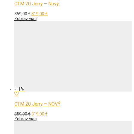
CTM 20 Jerry – Nový
Pôvodná
Aktuálna
359,00
€
319,00
€
cena
cena
Zobraz viac
bola:
je:
359,00 €.
319,00 €.
-
11
%
CTM 20 Jerry – NOVÝ
Pôvodná
Aktuálna
359,00
€
319,00
€
cena
cena
Zobraz viac
bola:
je:
359,00 €.
319,00 €.