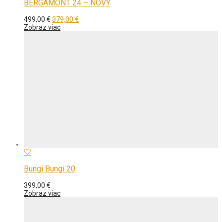
BERGAMONT 24 – NOVÝ
Pôvodná
Aktuálna
499,00
€
379,00
€
cena
cena
Zobraz viac
bola:
je:
499,00 €.
379,00 €.
Bungi Bungi 20
399,00
€
Zobraz viac