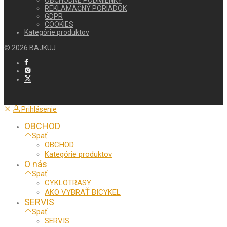
REKLAMAČNÝ PORIADOK
GDPR
COOKIES
Kategórie produktov
©
2026
BAJKUJ
Prihlásenie
OBCHOD
Späť
OBCHOD
Kategórie produktov
O nás
Späť
CYKLOTRASY
AKO VYBRAŤ BICYKEL
SERVIS
Späť
SERVIS