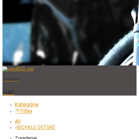
POŽIČOVŇA
viac
Kategórie
Filter
All
BICYKLE DETSKÉ
⁄
Zoradenie