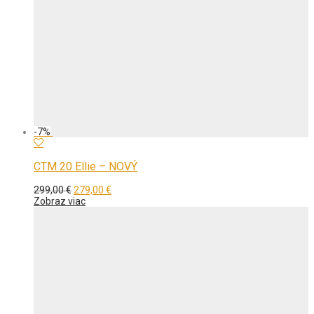
-
7
%
CTM 20 Ellie – NOVÝ
Pôvodná
Aktuálna
299,00
€
279,00
€
cena
cena
Zobraz viac
bola:
je:
299,00 €.
279,00 €.