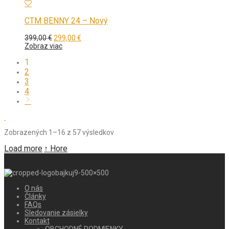
CTM BENNY 24 – Nový
Pôvodná
Aktuálna
399,00
€
299,00
€
cena
cena
Zobraz viac
bola:
je:
1
399,00 €.
299,00 €.
2
3
4
Zobrazených 1–16 z 57 výsledkov
Load more
↑ Hore
O nás
Články
FAQs
Sledovanie zásielky
Kontakt
OBCHODNÉ PODMIENKY