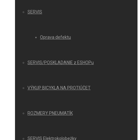
SERVIS
Oprava defektu
SERVIS/POSKLADANIE z ESHOPu
VÝKUP BICYKLA NA PROTIÚČET
ROZMERY PNEUMATÍK
SERVIS Elektrokolobežky