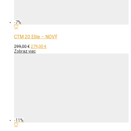
-
7
%
CTM 20 Ellie – NOVÝ
Pôvodná
Aktuálna
299,00
€
279,00
€
cena
cena
Zobraz viac
bola:
je:
299,00 €.
279,00 €.
-
11
%