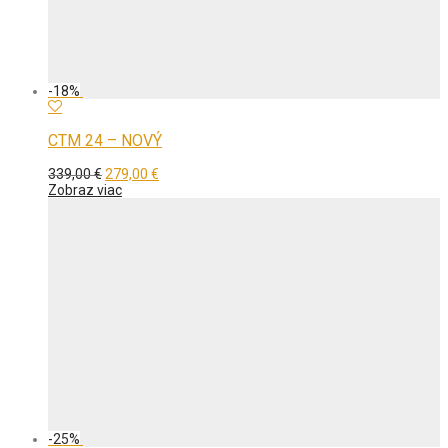
-
18
%
CTM 24 – NOVÝ
Pôvodná
Aktuálna
339,00
€
279,00
€
cena
cena
Zobraz viac
bola:
je:
339,00 €.
279,00 €.
-
25
%