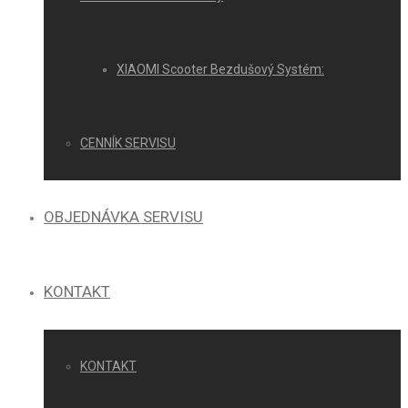
XIAOMI Scooter Bezdušový Systém:
CENNÍK SERVISU
OBJEDNÁVKA SERVISU
KONTAKT
KONTAKT