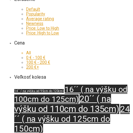
Default
Popularity
Average rating
Newness
Price: Low to High
Price: High to Low
Cena
All
0
€
-
100
€
100
€
-
200
€
200
€
+
Veľkosť kolesa
16´´ ( na výšku od
14´´ ( na výšku od 95cm do 120cm)
20´´ ( na
100cm do 125cm)
výšku od 110cm do 135cm)
24
´´ ( na výšku od 125cm do
150cm)