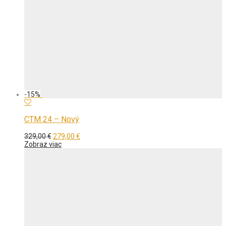
-
15
%
CTM 24 – Nový
Pôvodná
Aktuálna
329,00
€
279,00
€
cena
cena
Zobraz viac
bola:
je:
329,00 €.
279,00 €.