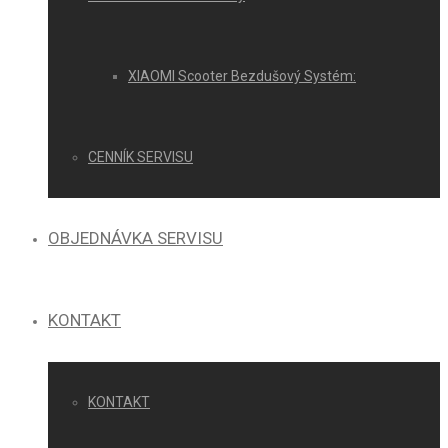
XIAOMI Scooter Bezdušový Systém:
CENNÍK SERVISU
OBJEDNÁVKA SERVISU
KONTAKT
KONTAKT