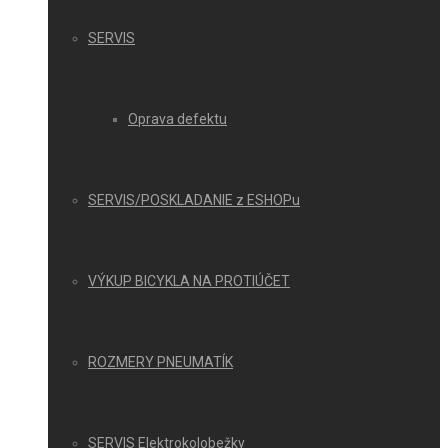
SERVIS
Oprava defektu
SERVIS/POSKLADANIE z ESHOPu
VÝKUP BICYKLA NA PROTIÚČET
ROZMERY PNEUMATÍK
SERVIS Elektrokolobežky