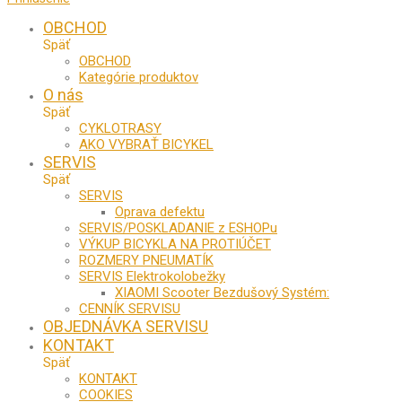
OBCHOD
Späť
OBCHOD
Kategórie produktov
O nás
Späť
CYKLOTRASY
AKO VYBRAŤ BICYKEL
SERVIS
Späť
SERVIS
Oprava defektu
SERVIS/POSKLADANIE z ESHOPu
VÝKUP BICYKLA NA PROTIÚČET
ROZMERY PNEUMATÍK
SERVIS Elektrokolobežky
XIAOMI Scooter Bezdušový Systém:
CENNÍK SERVISU
OBJEDNÁVKA SERVISU
KONTAKT
Späť
KONTAKT
COOKIES