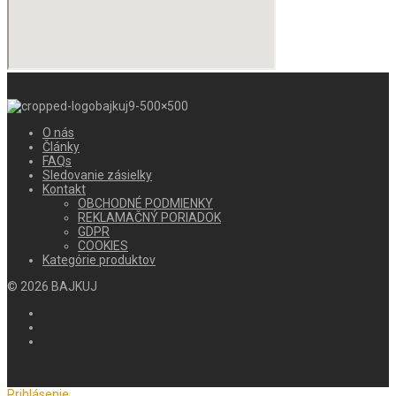
O nás
Články
FAQs
Sledovanie zásielky
Kontakt
OBCHODNÉ PODMIENKY
REKLAMAČNÝ PORIADOK
GDPR
COOKIES
Kategórie produktov
©
2026
BAJKUJ
Prihlásenie