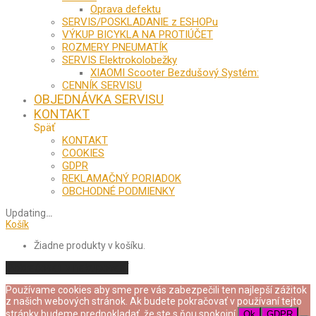
Oprava defektu
SERVIS/POSKLADANIE z ESHOPu
VÝKUP BICYKLA NA PROTIÚČET
ROZMERY PNEUMATÍK
SERVIS Elektrokolobežky
XIAOMI Scooter Bezdušový Systém:
CENNÍK SERVISU
OBJEDNÁVKA SERVISU
KONTAKT
Späť
KONTAKT
COOKIES
GDPR
REKLAMAČNÝ PORIADOK
OBCHODNÉ PODMIENKY
Updating
…
Košík
Žiadne produkty v košíku.
Pokračovať v nakupovaní
Používame cookies aby sme pre vás zabezpečili ten najlepší zážitok
z našich webových stránok. Ak budete pokračovať v používaní tejto
stránky budeme predpokladať, že ste s ňou spokojní.
Ok
GDPR