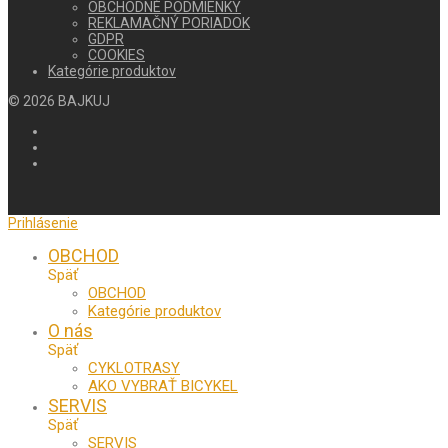
OBCHODNÉ PODMIENKY
REKLAMAČNÝ PORIADOK
GDPR
COOKIES
Kategórie produktov
©
2026
BAJKUJ
Prihlásenie
OBCHOD
Späť
OBCHOD
Kategórie produktov
O nás
Späť
CYKLOTRASY
AKO VYBRAŤ BICYKEL
SERVIS
Späť
SERVIS