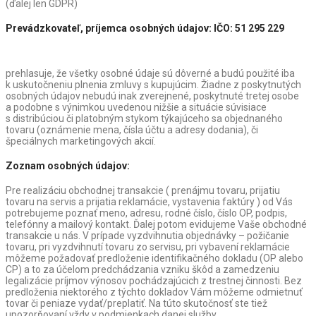
(ďalej len GDPR)
Prevádzkovateľ, príjemca osobných údajov: IČO: 51 295 229
prehlasuje, že všetky osobné údaje sú dôverné a budú použité iba
k uskutočneniu plnenia zmluvy s kupujúcim. Žiadne z poskytnutých
osobných údajov nebudú inak zverejnené, poskytnuté tretej osobe
a podobne s výnimkou uvedenou nižšie a situácie súvisiace
s distribúciou či platobným stykom týkajúceho sa objednaného
tovaru (oznámenie mena, čísla účtu a adresy dodania), či
špeciálnych marketingových akcií.
Zoznam osobných údajov:
Pre realizáciu obchodnej transakcie ( prenájmu tovaru, prijatiu
tovaru na servis a prijatia reklamácie, vystavenia faktúry ) od Vás
potrebujeme poznať meno, adresu, rodné číslo, číslo OP, podpis,
telefónny a mailový kontakt. Ďalej potom evidujeme Vaše obchodné
transakcie u nás. V prípade vyzdvihnutia objednávky – požičanie
tovaru, pri vyzdvihnutí tovaru zo servisu, pri vybavení reklamácie
môžeme požadovať predloženie identifikačného dokladu (OP alebo
CP) a to za účelom predchádzania vzniku škôd a zamedzeniu
legalizácie príjmov výnosov pochádzajúcich z trestnej činnosti. Bez
predloženia niektorého z týchto dokladov Vám môžeme odmietnuť
tovar či peniaze vydať/preplatiť. Na túto skutočnosť ste tiež
upozorňovaní vždy v podmienkach danej služby.