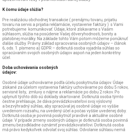
K čomu údaje slúžia?
Pre realizáciu obchodnej transakcie ( prenájmu tovaru, prijatiu
tovaru na servis a prijatia reklamácie, vystavenie faktúry ) s Vami
potrebujeme komunikovať. Údaje, ktoré získavame s Vašim
súhlasom, slúžia na posúdenie Vašej dôveryhodnosti, bonity a
platobnej morálky. Na základe tohto Vám potom môžeme ponúknuť
ďalšie služby. Právny základ spracovania osobných údajov – článok
6, ods. 1. písmeno a) GDPR – dotknutá osoba vyjadrila súhlas so
spracúvaním svojich osobných údajov aspoň na jeden konkrétny
účel.
Doba uchovávania osobných
údajov:
Osobné údaje uchovávame podľa účelu poskytnutia údajov. Údaje
získané za účelom vystavenia faktúry uchovávame po dobu 5 rokov,
servisné listy, zmluvy o nájme a reklamácie po dobu 2 rokov. Po
uplynutí týchto dôb sú doklady skartované. Dotknutá osoba týmto
čestne prehlasuje, že dáva prevádzkovateľovi svoj výslovný
a bezvýhradný súhlas, aby spracúval jej osobné údaje vo vyššie
uvedenom rozsahu, na uvedený účel a počas vyššie uvedenej doby.
Dotknutá osoba je povinná poskytnúť pravdivé a aktuálne osobné
údaje. V prípade zmeny osobných údajov je dotknutá osoba povinná
zmenu bezodkladne oznámiť prevádzkovateľovi. Dotknutá osoba
má právo kedykoľvek odvolať svoj súhlas. Odvolanie súhlasu nemá