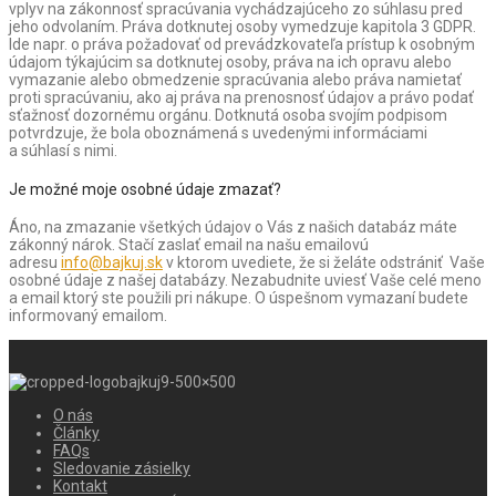
vplyv na zákonnosť spracúvania vychádzajúceho zo súhlasu pred
jeho odvolaním. Práva dotknutej osoby vymedzuje kapitola 3 GDPR.
Ide napr. o práva požadovať od prevádzkovateľa prístup k osobným
údajom týkajúcim sa dotknutej osoby, práva na ich opravu alebo
vymazanie alebo obmedzenie spracúvania alebo práva namietať
proti spracúvaniu, ako aj práva na prenosnosť údajov a právo podať
sťažnosť dozornému orgánu. Dotknutá osoba svojím podpisom
potvrdzuje, že bola oboznámená s uvedenými informáciami
a súhlasí s nimi.
Je možné moje osobné údaje zmazať?
Áno, na zmazanie všetkých údajov o Vás z našich databáz máte
zákonný nárok. Stačí zaslať email na našu emailovú
adresu
info@bajkuj.sk
v ktorom uvediete, že si želáte odstrániť Vaše
osobné údaje z našej databázy. Nezabudnite uviesť Vaše celé meno
a email ktorý ste použili pri nákupe. O úspešnom vymazaní budete
informovaný emailom.
O nás
Články
FAQs
Sledovanie zásielky
Kontakt