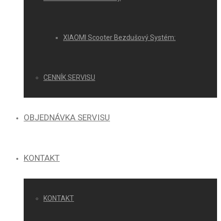
XIAOMI Scooter Bezdušový Systém:
CENNÍK SERVISU
OBJEDNÁVKA SERVISU
KONTAKT
KONTAKT