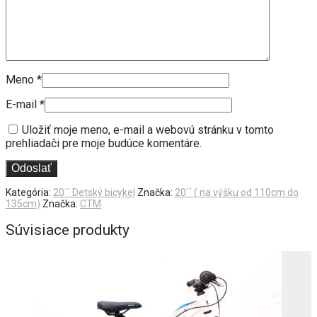
Meno
*
E-mail
*
Uložiť moje meno, e-mail a webovú stránku v tomto
prehliadači pre moje budúce komentáre.
Kategória:
20´´ Detský bicykel
Značka:
20´´ ( na výšku od 110cm do
135cm)
Značka:
CTM
Súvisiace produkty