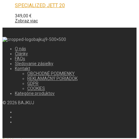
SPECIALIZED JETT 20
349,00
€
Zobraz viac
O nás
Články
FAQs
Sledovanie zásielky
Kontakt
OBCHODNÉ PODMIENKY
REKLAMAČNÝ PORIADOK
GDPR
COOKIES
Kategórie produktov
©
2026
BAJKUJ