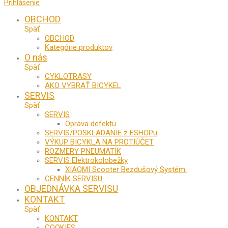
Prihlásenie
OBCHOD
Späť
OBCHOD
Kategórie produktov
O nás
Späť
CYKLOTRASY
AKO VYBRAŤ BICYKEL
SERVIS
Späť
SERVIS
Oprava defektu
SERVIS/POSKLADANIE z ESHOPu
VÝKUP BICYKLA NA PROTIÚČET
ROZMERY PNEUMATÍK
SERVIS Elektrokolobežky
XIAOMI Scooter Bezdušový Systém:
CENNÍK SERVISU
OBJEDNÁVKA SERVISU
KONTAKT
Späť
KONTAKT
COOKIES