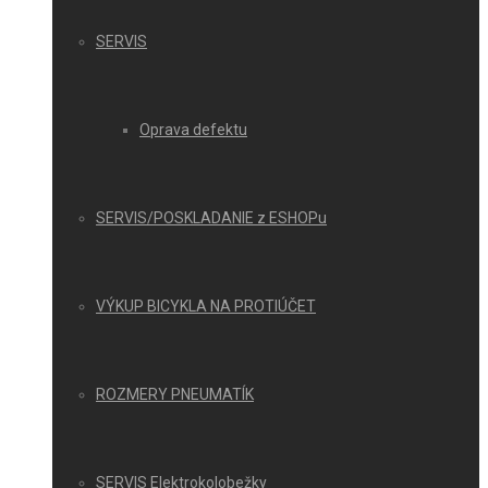
SERVIS
Oprava defektu
SERVIS/POSKLADANIE z ESHOPu
VÝKUP BICYKLA NA PROTIÚČET
ROZMERY PNEUMATÍK
SERVIS Elektrokolobežky