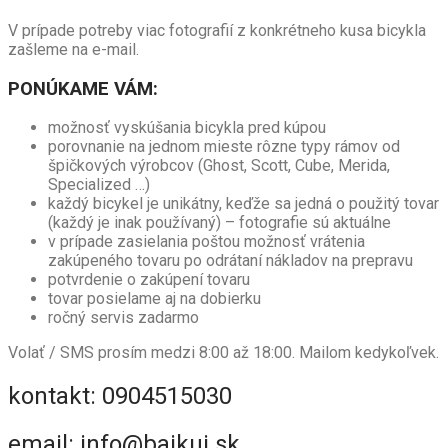
V prípade potreby viac fotografií z konkrétneho kusa bicykla
zašleme na e-mail.
PONÚKAME VÁM:
možnosť vyskúšania bicykla pred kúpou
porovnanie na jednom mieste rôzne typy rámov od
špičkových výrobcov (Ghost, Scott, Cube, Merida,
Specialized …)
každý bicykel je unikátny, keďže sa jedná o použitý tovar
(každý je inak používaný) – fotografie sú aktuálne
v prípade zasielania poštou možnosť vrátenia
zakúpeného tovaru po odrátaní nákladov na prepravu
potvrdenie o zakúpení tovaru
tovar posielame aj na dobierku
ročný servis zadarmo
Volať / SMS prosím medzi 8:00 až 18:00. Mailom kedykoľvek.
kontakt: 0904515030
email: info@bajkuj.sk