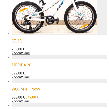
GT 20
259,00
€
Zobraz viac
MERIDA 20
399,00
€
Zobraz viac
WOOM 4 – Nový
Pôvodná
Aktuálna
550,00
€
549,00
€
cena
cena
Zobraz viac
bola:
je:
550,00 €.
549,00 €.