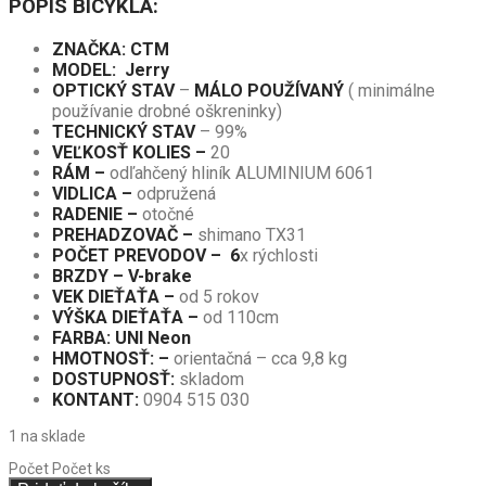
POPIS BICYKLA:
ZNAČKA: CTM
MODEL: Jerry
OPTICKÝ STAV
–
MÁLO POUŽÍVANÝ
( minimálne
používanie drobné oškreninky)
TECHNICKÝ STAV
– 99%
VEĽKOSŤ KOLIES –
20
RÁM –
odľahčený hliník ALUMINIUM 6061
VIDLICA –
odpružená
RADENIE –
otočné
PREHADZOVAČ –
shimano TX31
POČET PREVODOV – 6
x rýchlosti
BRZDY – V-brake
VEK DIEŤAŤA –
od 5 rokov
VÝŠKA DIEŤAŤA –
od 110cm
FARBA: UNI Neon
HMOTNOSŤ: –
orientačná – cca 9,8 kg
DOSTUPNOSŤ:
skladom
KONTANT:
0904 515 030
1 na sklade
Počet
Počet ks