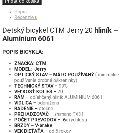
Pridať do košíka
Popis
Recenzie
0
Detský bicykel CTM Jerry 20
hliník –
Alumínium 6061
POPIS BICYKLA:
ZNAČKA: CTM
MODEL: Jerry
OPTICKÝ STAV
–
MÁLO POUŽÍVANÝ
( minimálne
používanie drobné oškreninky)
TECHNICKÝ STAV
– 99%
VEĽKOSŤ KOLIES –
20
RÁM –
odľahčený hliník ALUMINIUM 6061
VIDLICA –
odpružená
RADENIE –
otočné
PREHADZOVAČ –
shimano TX31
POČET PREVODOV – 6
x rýchlosti
BRZDY – V-brake
VEK DIEŤAŤA –
od 5 rokov