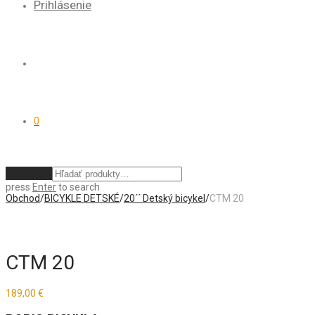
Prihlásenie
0
Vymazať
press
Enter
to search
Obchod
/
BICYKLE DETSKÉ
/
20´´ Detský bicykel
/
CTM 20
CTM 20
189,00
€