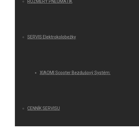
ROZMERY PNEUMATÍK
SERVIS Elektrokolobežky
XIAOMI Scooter Bezdušový Systém:
CENNÍK SERVISU