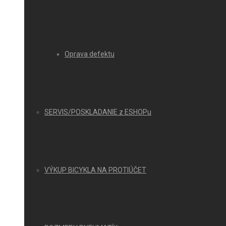
Oprava defektu
SERVIS/POSKLADANIE z ESHOPu
VÝKUP BICYKLA NA PROTIÚČET