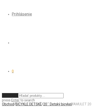
Prihlásenie
0
Vymazať
press
Enter
to search
Obchod
/
BICYKLE DETSKÉ
/
20´´ Detský bicykel
/
AMULET 20