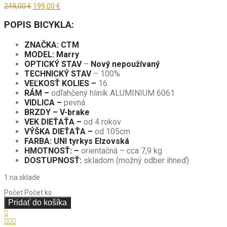
Pôvodná
Aktuálna
249,00
€
199,00
€
cena
cena
bola:
je:
POPIS BICYKLA:
249,00 €.
199,00 €.
ZNAČKA: CTM
MODEL: Marry
OPTICKÝ STAV
–
Nový nepoužívaný
TECHNICKÝ STAV
– 100%
VEĽKOSŤ KOLIES –
16
RÁM –
odľahčený hliník ALUMINIUM 6061
VIDLICA –
pevná
BRZDY – V-brake
VEK DIEŤAŤA –
od 4 rokov
VÝŠKA DIEŤAŤA –
od 105cm
FARBA: UNI tyrkys Elzovská
HMOTNOSŤ: –
orientačná – cca 7,9 kg
DOSTUPNOSŤ:
skladom (možný odber ihneď)
1 na sklade
Počet
Počet ks
Pridať do košíka