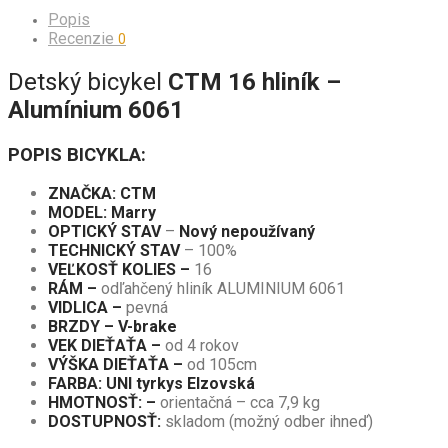
Popis
Recenzie
0
Detský bicykel
CTM 16 hliník –
Alumínium 6061
POPIS BICYKLA:
ZNAČKA: CTM
MODEL: Marry
OPTICKÝ STAV
–
Nový nepoužívaný
TECHNICKÝ STAV
– 100%
VEĽKOSŤ KOLIES –
16
RÁM –
odľahčený hliník ALUMINIUM 6061
VIDLICA –
pevná
BRZDY – V-brake
VEK DIEŤAŤA –
od 4 rokov
VÝŠKA DIEŤAŤA –
od 105cm
FARBA: UNI tyrkys Elzovská
HMOTNOSŤ: –
orientačná – cca 7,9 kg
DOSTUPNOSŤ:
skladom (možný odber ihneď)