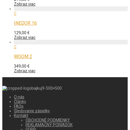
Zobraz viac
INEDOR 16
129,00
€
Zobraz viac
WOOM 2
349,00
€
Zobraz viac
O nás
Články
FAQs
Sledovanie zásielky
Kontakt
OBCHODNÉ PODMIENKY
REKLAMAČNÝ PORIADOK
GDPR