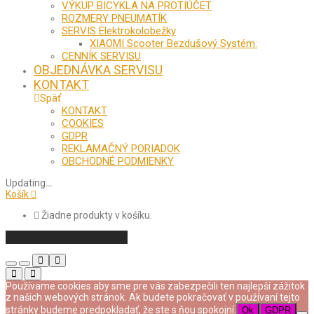
VÝKUP BICYKLA NA PROTIÚČET
ROZMERY PNEUMATÍK
SERVIS Elektrokolobežky
XIAOMI Scooter Bezdušový Systém:
CENNÍK SERVISU
OBJEDNÁVKA SERVISU
KONTAKT
Späť
KONTAKT
COOKIES
GDPR
REKLAMAČNÝ PORIADOK
OBCHODNÉ PODMIENKY
Updating
…
Košík
Žiadne produkty v košíku.
Pokračovať v nakupovaní
Používame cookies aby sme pre vás zabezpečili ten najlepší zážitok
z našich webových stránok. Ak budete pokračovať v používaní tejto
stránky budeme predpokladať, že ste s ňou spokojní.
Ok
GDPR