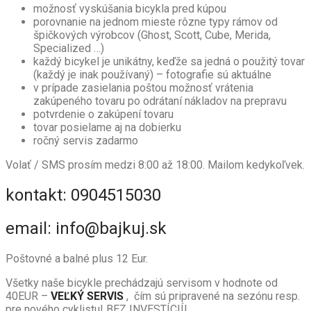
možnosť vyskúšania bicykla pred kúpou
porovnanie na jednom mieste rôzne typy rámov od
špičkových výrobcov (Ghost, Scott, Cube, Merida,
Specialized …)
každý bicykel je unikátny, keďže sa jedná o použitý tovar
(každý je inak používaný) – fotografie sú aktuálne
v prípade zasielania poštou možnosť vrátenia
zakúpeného tovaru po odrátaní nákladov na prepravu
potvrdenie o zakúpení tovaru
tovar posielame aj na dobierku
ročný servis zadarmo
Volať / SMS prosím medzi 8:00 až 18:00. Mailom kedykoľvek.
kontakt: 0904515030
email: info@bajkuj.sk
Poštovné a balné plus 12 Eur.
Všetky naše bicykle prechádzajú servisom v hodnote od
40EUR –
VEĽKÝ SERVIS
, čím sú pripravené na sezónu resp.
pre nového cyklistu! BEZ INVESTÍCIÍ!