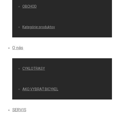
OBCHOD
Kategórie produktov
O nás
CYKLOTRASY
AKO VYBRAŤ BICYKEL
SERVIS