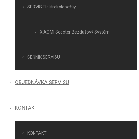
SERVIS Elektrokolobežky
XIAOMI Scooter Bezdušový Systém:
CENNÍK SERVISU
OBJEDNÁVKA SERVISU
KONTAKT
KONTAKT