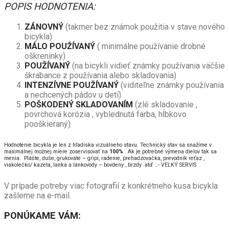
POPIS HODNOTENIA:
ZÁNOVNÝ
(takmer bez známok použitia v stave nového
bicykla)
MÁLO POUŽÍVANÝ
( minimálne používanie drobné
oškreninky)
POUŽÍVANÝ
(na bicykli vidieť známky používania väčšie
škrabance z používania alebo skladovania)
INTENZÍVNE POUŽÍVANÝ
(viditeľne známky používania
a nechcených pádov u detí)
POŠKODENÝ SKLADOVANÍM
(zlé skladovanie ,
povrchová korózia , vyblednutá farba, hĺbkovo
pooškieraný)
Hodnotenie bicykla je len z hľadiska vizuálneho stavu. Technický stav sa snažíme v
maximálnej možnej miere zoservisovať na
100%
. Ak je potrebné výmena dielov tak sa
menia: Plášte, duše, grukoväte – gripi, radenie, prehadzovačka, prevodník reťaz ,
viakolečko/ kazeta, lanka a lánkovody – bovdeny , brzdy atď …- VEĽKÝ SERVIS
V prípade potreby viac fotografií z konkrétneho kusa bicykla
zašleme na e-mail.
PONÚKAME VÁM: