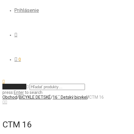
Prihlásenie
0
Vymazať
press
Enter
to search
Obchod
/
BICYKLE DETSKÉ
/
16´´ Detský bicykel
/
CTM 16
CTM 16