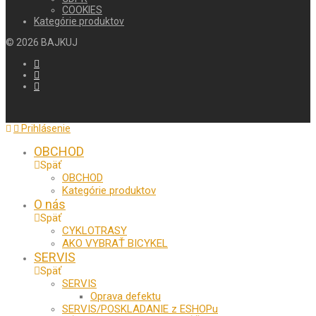
COOKIES
Kategórie produktov
©
2026
BAJKUJ
Prihlásenie
OBCHOD
Späť
OBCHOD
Kategórie produktov
O nás
Späť
CYKLOTRASY
AKO VYBRAŤ BICYKEL
SERVIS
Späť
SERVIS
Oprava defektu
SERVIS/POSKLADANIE z ESHOPu