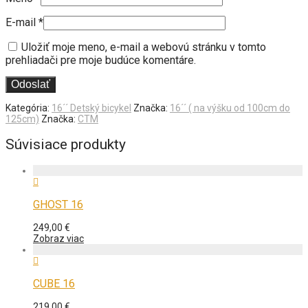
E-mail
*
Uložiť moje meno, e-mail a webovú stránku v tomto
prehliadači pre moje budúce komentáre.
Kategória:
16´´ Detský bicykel
Značka:
16´´ ( na výšku od 100cm do
125cm)
Značka:
CTM
Súvisiace produkty
GHOST 16
249,00
€
Zobraz viac
CUBE 16
219,00
€