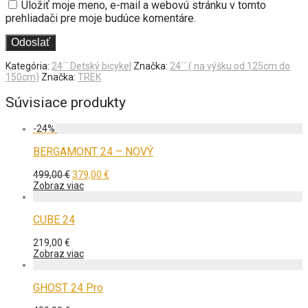
Uložiť moje meno, e-mail a webovú stránku v tomto
prehliadači pre moje budúce komentáre.
Kategória:
24´´ Detský bicykel
Značka:
24´´ ( na výšku od 125cm do
150cm)
Značka:
TREK
Súvisiace produkty
-
24
%
BERGAMONT 24 – NOVÝ
Pôvodná
Aktuálna
499,00
€
379,00
€
cena
cena
Zobraz viac
bola:
je:
499,00 €.
379,00 €.
CUBE 24
219,00
€
Zobraz viac
GHOST 24 Pro