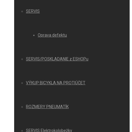
SERVIS
Oprava defektu
SERVIS/POSKLADANIE z ESHOPu
VÝKUP BICYKLA NA PROTIÚČET
ROZMERY PNEUMATÍK
SERVIS Elektrokolobežky