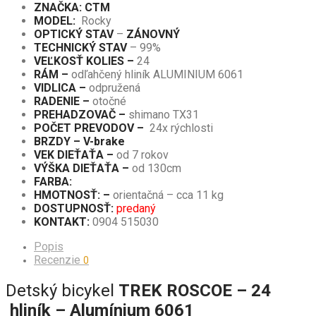
ZNAČKA: CTM
MODEL:
Rocky
OPTICKÝ STAV
–
ZÁNOVNÝ
TECHNICKÝ STAV
– 99%
VEĽKOSŤ KOLIES –
24
RÁM –
odľahčený hliník ALUMINIUM 6061
VIDLICA –
odpružená
RADENIE –
otočné
PREHADZOVAČ –
shimano TX31
POČET PREVODOV –
24x rýchlosti
BRZDY – V-brake
VEK DIEŤAŤA –
od 7 rokov
VÝŠKA DIEŤAŤA –
od 130cm
FARBA:
HMOTNOSŤ: –
orientačná – cca 11 kg
DOSTUPNOSŤ:
predaný
KONTAKT:
0904 515030
Popis
Recenzie
0
Detský bicykel
TREK ROSCOE – 24
hliník – Alumínium 6061