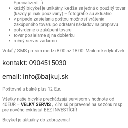
Specialized …)
každý bicykel je unikátny, keďže sa jedná o použitý tovar
(každý je inak používaný) – fotografie sú aktuálne
v prípade zasielania poštou možnosť vrátenia
zakúpeného tovaru po odrátaní nákladov na prepravu
potvrdenie o zakúpení tovaru
tovar posielame aj na dobierku
ročný servis zadarmo
Volať / SMS prosím medzi 8:00 až 18:00. Mailom kedykoľvek.
kontakt: 0904515030
email: info@bajkuj.sk
Poštovné a balné plus 12 Eur.
Všetky naše bicykle prechádzajú servisom v hodnote od
40EUR –
VEĽKÝ SERVIS
, čím sú pripravené na sezónu resp.
pre nového cyklistu! BEZ INVESTÍCIÍ!
Bicykel je aktuálny do zobrazenia!