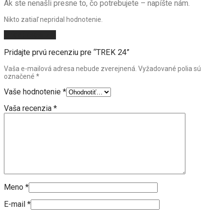
Ak ste nenašli presne to, čo potrebujete – napíšte nám.
Nikto zatiaľ nepridal hodnotenie.
Pridať recenziu
Pridajte prvú recenziu pre “TREK 24”
Vaša e-mailová adresa nebude zverejnená.
Vyžadované polia sú
označené
*
Vaše hodnotenie
*
Vaša recenzia
*
Meno
*
E-mail
*