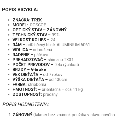
POPIS BICYKLA:
ZNAČKA: TREK
MODEL:
ROSCOE
OPTICKÝ STAV
–
ZÁNOVNÝ
TECHNICKÝ STAV
– 99%
VEĽKOSŤ KOLIES –
24
RÁM –
odľahčený hliník ALUMINIUM 6061
VIDLICA –
odpružená
RADENIE –
páčkove
PREHADZOVAČ –
shimano TX31
POČET PREVODOV –
24x rýchlosti
BRZDY – V-brake
VEK DIEŤAŤA –
od 7 rokov
VÝŠKA DIEŤAŤA –
od 130cm
FARBA:
strieborná
HMOTNOSŤ: –
orientačná – cca 11 kg
DOSTUPNOSŤ:
predaný
POPIS HODNOTENIA:
ZÁNOVNÝ
(takmer bez známok použitia v stave nového