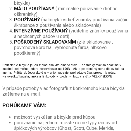
bicykla)
MÁLO POUŽÍVANÝ
( minimálne používanie drobné
oškreninky)
POUŽÍVANÝ
(na bicykli vidieť známky používania väčšie
škrabance z používania alebo skladovania)
INTENZÍVNE POUŽÍVANÝ
(viditeľne známky používania
a nechcených pádov u detí)
POŠKODENÝ SKLADOVANÍM
(zlé skladovanie ,
povrchová korózia , vyblednutá farba, hĺbkovo
pooškieraný)
Hodnotenie bicykla je len z hľadiska vizuálneho stavu. Technický stav sa snažíme v
maximálnej možnej miere zoservisovať na
100%
. Ak je potrebné výmena dielov tak sa
menia: Plášte, duše, grukoväte – gripi, radenie, prehadzovačka, prevodník reťaz ,
viakolečko/ kazeta, lanka a lánkovody – bovdeny , brzdy atď …- VEĽKÝ SERVIS
V prípade potreby viac fotografií z konkrétneho kusa bicykla
zašleme na e-mail.
PONÚKAME VÁM:
možnosť vyskúšania bicykla pred kúpou
porovnanie na jednom mieste rôzne typy rámov od
špičkových výrobcov (Ghost, Scott, Cube, Merida,