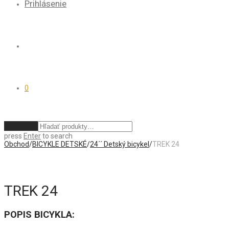
Prihlásenie
0
Vymazať
press
Enter
to search
Obchod
/
BICYKLE DETSKÉ
/
24´´ Detský bicykel
/
TREK 24
TREK 24
POPIS BICYKLA: