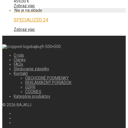
459,00
€
Zobraz viac
SPECIALIZED 24
Zobraz viac
O nás
Články
FAQs
Sledovanie zásielky
Kontakt
OBCHODNÉ PODMIENKY
REKLAMAČNÝ PORIADOK
GDPR
COOKIES
Kategórie produktov
©
2026
BAJKUJ