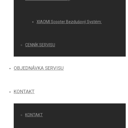
XIAOMI Scooter Bezdušový Systém:
CENNÍK SERVISU
OBJEDNÁVKA SERVISU
KONTAKT
KONTAKT