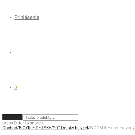
Prihlásenie
0
Vymazať
press
Enter
to search
Obchod
/
BICYKLE DETSKÉ
/
20´´ Detský bicykel
/
WOOM 4 – rezervovaný