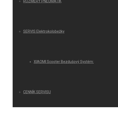
ROZMERY PNEUMATÍK
SERVIS Elektrokolobežky
XIAOMI Scooter Bezdušový Systém:
CENNÍK SERVISU