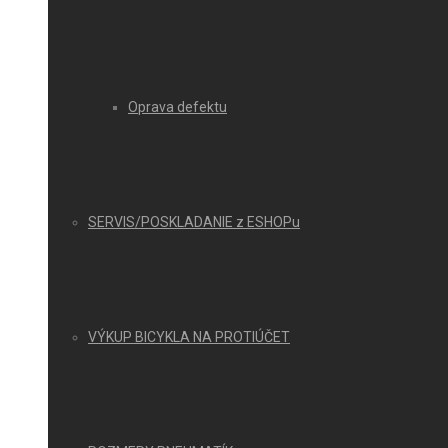
Oprava defektu
SERVIS/POSKLADANIE z ESHOPu
VÝKUP BICYKLA NA PROTIÚČET